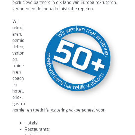
exclusieve partners in elk land van Europa rekruteren,
verlonen en de loonadministratie regelen.
Wij
rekrut
eren,
bemid
delen,
verlon
en,
traine
n en
coach
en
hotell
erie- ,
gastro
nomie- en (bedrijfs-)catering vakpersoneel voor:
Hotels;
Restaurants;